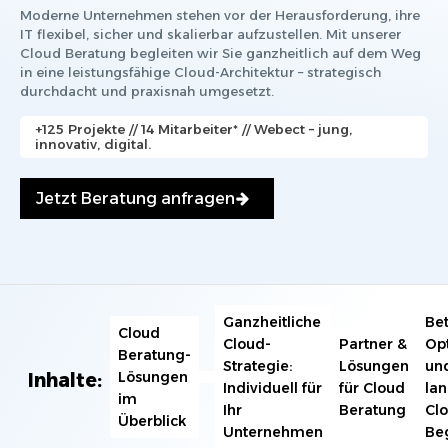
Moderne Unternehmen stehen vor der Herausforderung, ihre
IT flexibel, sicher und skalierbar aufzustellen. Mit unserer
Cloud Beratung begleiten wir Sie ganzheitlich auf dem Weg
in eine leistungsfähige Cloud-Architektur – strategisch
durchdacht und praxisnah umgesetzt.
+125 Projekte // 14 Mitarbeiter* // Webect – jung,
innovativ, digital.
Jetzt Beratung anfragen
Ganzheitliche
Bet
Cloud
Cloud-
Partner &
Op
Beratung-
Strategie:
Lösungen
un
Lösungen
Inhalte:
Individuell für
für Cloud
lan
im
Ihr
Beratung
Cl
Überblick
Unternehmen
Be