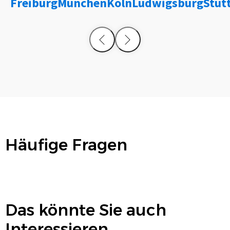
Freiburg
München
Köln
Ludwigsburg
Stut
Häufige Fragen
Das könnte Sie auch
Interessieren