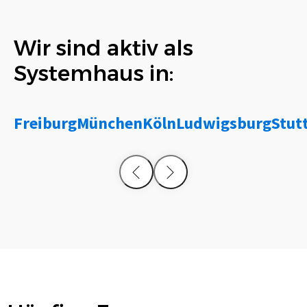
Wir sind aktiv als
Systemhaus in:
Freiburg
München
Köln
Ludwigsburg
Stut