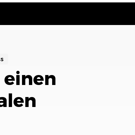
ss
 einen
alen