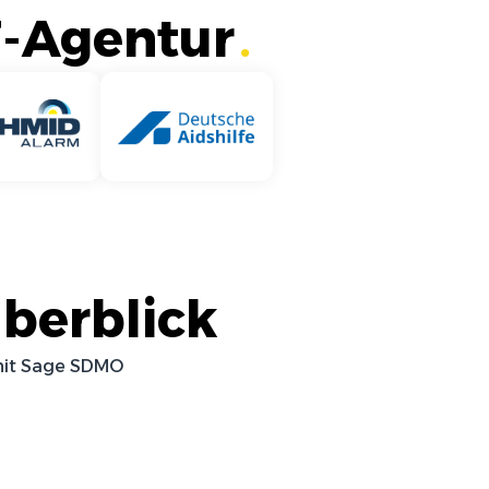
T-Agentur
DATEV
Sophos
berblick
mit
Sage SDMO