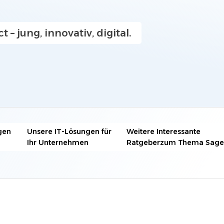
...
Banken, Versicherungen & Finanzwesen
Unsere Arbeitsweise in der IT
ERP, ECM, DMS & Zeiterfassung
t – jung, innovativ, digital.
Wichtige Fakten und Downloads rund um
spannende Themen wie Online-Marketing und
...
Syvera -
Cloud Lösungen
Unsere Partner
Wir arbeiten mit ausgewählten bewährten
Alle Lösungen ansehen »
Partner langfristig zusammen für höchste
Qualität...
gen
Unsere IT-Lösungen für
Weitere Interessante
Ihr Unternehmen
Ratgeberzum Thema Sag