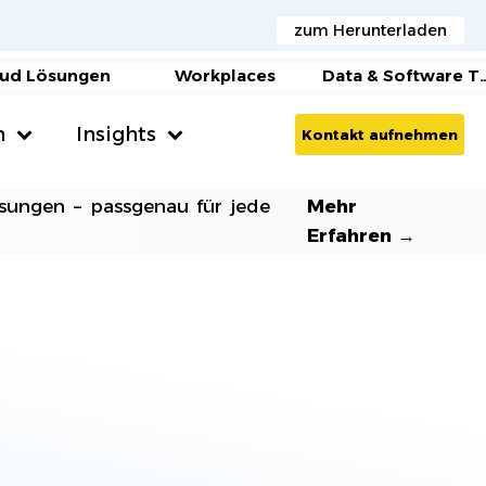
zum Herunterladen
ud Lösungen
Workplaces
Data & Software Tr
n
Insights
Kontakt aufnehmen
Medien und Verlagshäuser
AI Agents
sungen – passgenau für jede
Mehr
Erfahren →
Microsoft Copilot
SAGE
Gesundheitswesen & Krankenhäuser
AI Beratung
Handel & E-Commerce