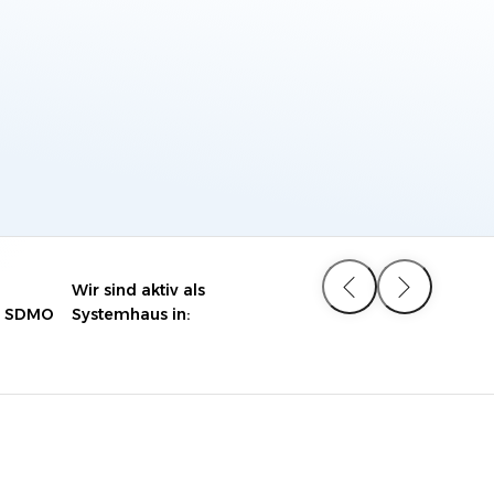
Banken, Versicherungen und Finanzwesen
Exploring
Syvera
Digital Future.
Wir sind aktiv als
e SDMO
Systemhaus in:
ELO Office