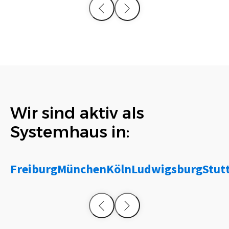
Wir sind aktiv als
Systemhaus in:
Freiburg
München
Köln
Ludwigsburg
Stut