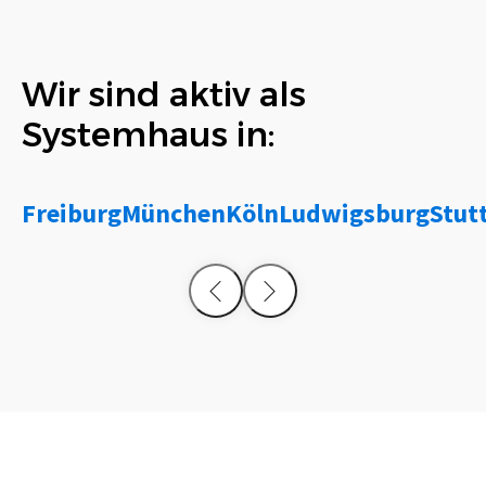
Wir sind aktiv als
Systemhaus in:
Freiburg
München
Köln
Ludwigsburg
Stut