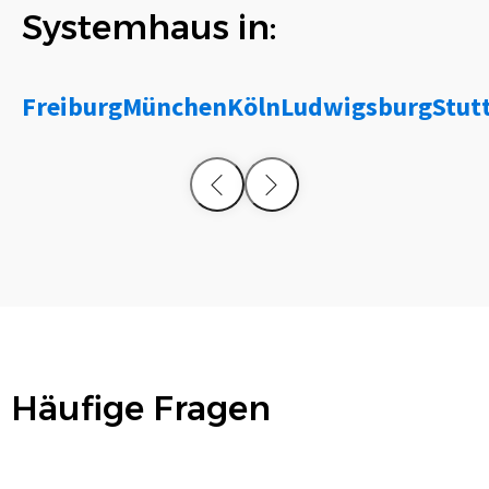
Systemhaus in:
Freiburg
München
Köln
Ludwigsburg
Stut
Häufige Fragen