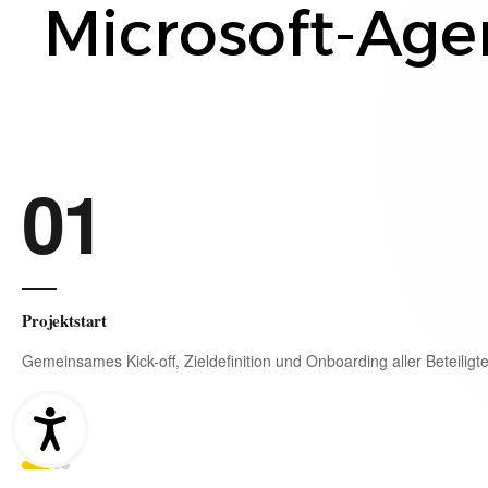
Microsoft
-Age
01
Projektstart
Gemeinsames Kick-off, Zieldefinition und Onboarding aller Beteiligt