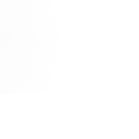
Fujitsu
Ionos