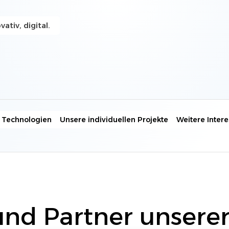
...
Banken, Versicherungen & Finanzwesen
Unsere Arbeitsweise in der IT
vativ, digital.
ERP, ECM, DMS & Zeiterfassung
Wichtige Fakten und Downloads rund um
spannende Themen wie Online-Marketing und
...
Syvera -
Cloud Lösungen
Unsere Partner
Wir arbeiten mit ausgewählten bewährten
Alle Lösungen ansehen »
Partner langfristig zusammen für höchste
Qualität...
 Technologien
Unsere individuellen Projekte
Weitere Inter
nd Partner unsere