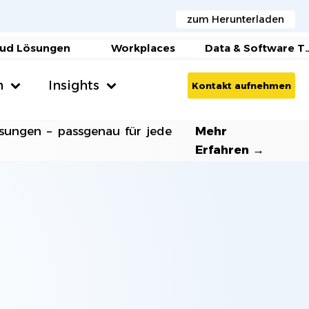
zum Herunterladen
ud Lösungen
Workplaces
Data & Software Tr
n
Insights
Kontakt aufnehmen
Medien und Verlagshäuser
AI Agents
sungen – passgenau für jede
Mehr
Erfahren →
Microsoft Copilot
SAGE
Gesundheitswesen & Krankenhäuser
AI Beratung
Handel & E-Commerce