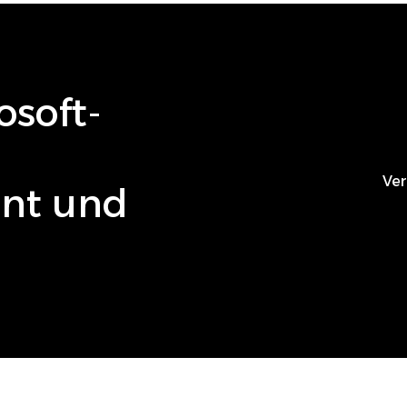
osoft
-
Ver
ient und