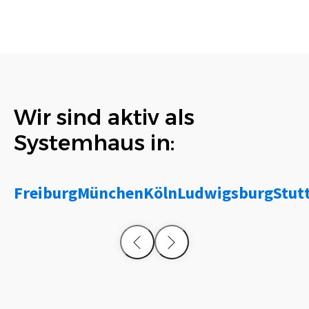
Wir sind aktiv als
Systemhaus in:
Freiburg
München
Köln
Ludwigsburg
Stut