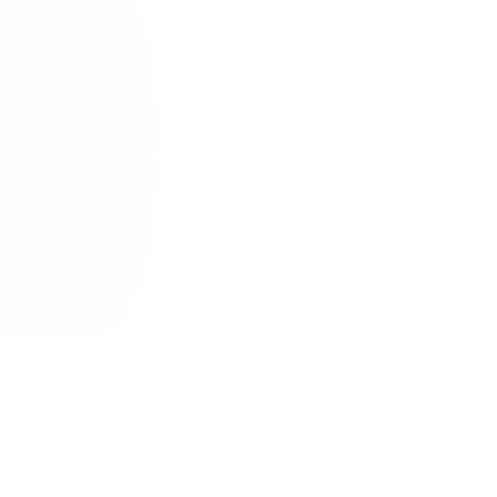
Fujitsu
Ionos