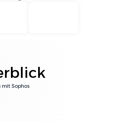
DATEV
rblick
Sophos
g mit
Sophos