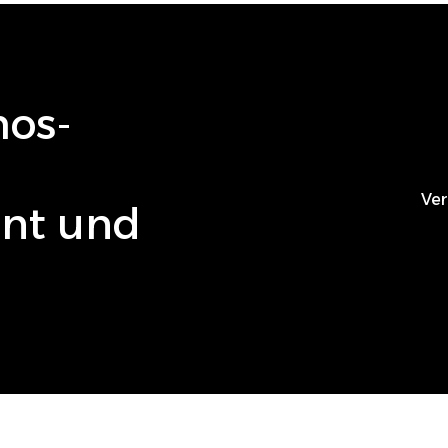
hos
-
Ver
ient und