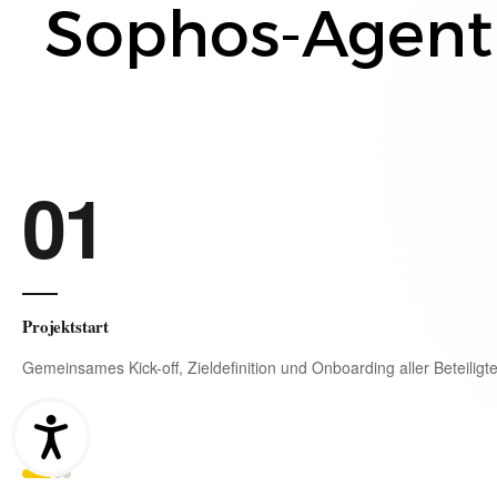
Sophos
-Agent
01
Projektstart
Gemeinsames Kick-off, Zieldefinition und Onboarding aller Beteiligt