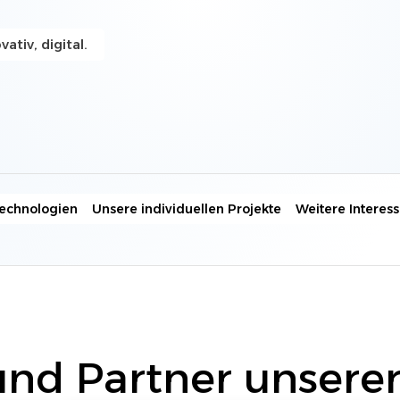
...
Banken, Versicherungen & Finanzwesen
Unsere Arbeitsweise in der IT
vativ, digital.
ERP, ECM, DMS & Zeiterfassung
Wichtige Fakten und Downloads rund um
spannende Themen wie Online-Marketing und
...
Syvera -
Cloud Lösungen
Unsere Partner
Wir arbeiten mit ausgewählten bewährten
Alle Lösungen ansehen »
Partner langfristig zusammen für höchste
Qualität...
Technologien
Unsere individuellen Projekte
Weitere Intere
nd Partner unsere