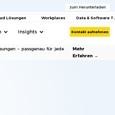
zum Herunterladen
ud Lösungen
Workplaces
Data & Software Tr
n
Insights
Kontakt aufnehmen
Medien und Verlagshäuser
AI Agents
sungen – passgenau für jede
Mehr
Erfahren →
Microsoft Copilot
SAGE
Gesundheitswesen & Krankenhäuser
AI Beratung
Handel & E-Commerce